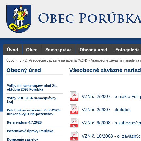
Úvod
Obec
Samospráva
Obecný úrad
Fotogaléria
Úvod
»
...
»
2. Všeobecne záväzné nariadenia (VZN)
»
Všeobecné záväzné nariadenia 
Obecný úrad
Všeobecné záväzné nariad
Voľby do samosprávy obcí 24.
októbra 2026 Porúbka
VZN č. 2/2007 - o niektorýc
Voľby VÚC 2026 samosprávny
kraj
VZN č. 2/2007 - dodatok
Priloha-k-uzneseniu-c.6-IX-2020-
funkcne-vyuzitie-pozemkov
VZN č. 9/2008 - o zabezpeče
Referendum 4.7.2026
Pozemkové úpravy Porúbka
VZN č. 10/2008 - o záväzný
Doručenie zásielok