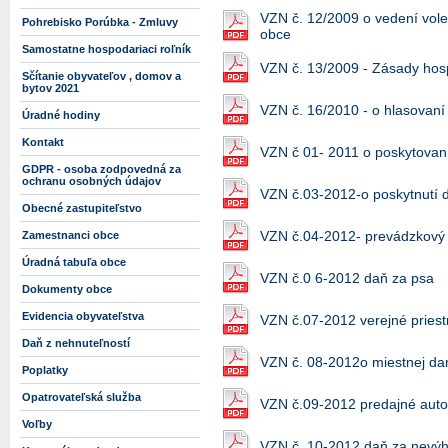
VZN č. 12/2009 o vedení voleb
Pohrebisko Porúbka - Zmluvy
obce
Samostatne hospodariaci roľník
VZN č. 13/2009 - Zásady hos
Sčítanie obyvateľov , domov a
bytov 2021
VZN č. 16/2010 - o hlasovan
Úradné hodiny
Kontakt
VZN č 01- 2011 o poskytovaní
GDPR - osoba zodpovedná za
ochranu osobných údajov
VZN č.03-2012-o poskytnutí d
Obecné zastupiteľstvo
VZN č.04-2012- prevádzkový 
Zamestnanci obce
Úradná tabuľa obce
VZN č.0 6-2012 daň za psa
Dokumenty obce
Evidencia obyvateľstva
VZN č.07-2012 verejné priest
Daň z nehnuteľností
VZN č. 08-2012o miestnej dan
Poplatky
Opatrovateľská služba
VZN č.09-2012 predajné aut
Voľby
VZN č. 10-2012 daň za nevýhe