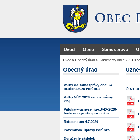
Úvod
Obec
Samospráva
O
Úvod
»
Obecný úrad
»
Dokumenty obce
»
3. Uzne
Obecný úrad
Uzne
Voľby do samosprávy obcí 24.
Zoznam
októbra 2026 Porúbka
Voľby VÚC 2026 samosprávny
kraj
Priloha-k-uzneseniu-c.6-IX-2020-
funkcne-vyuzitie-pozemkov
Referendum 4.7.2026
Pozemkové úpravy Porúbka
Doručenie zásielok