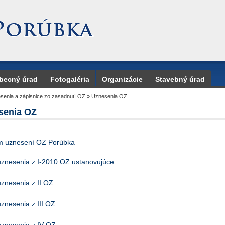
becný úrad
Fotogaléria
Organizácie
Stavebný úrad
senia a zápisnice zo zasadnutí OZ
»
Uznesenia OZ
senia OZ
 uznesení OZ Porúbka
uznesenia z I-2010 OZ ustanovujúce
uznesenia z II OZ.
uznesenia z III OZ.