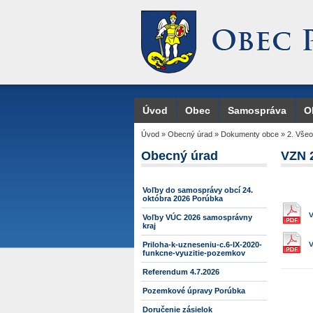
Úvod
Obec
Samospráva
O
Úvod
»
Obecný úrad
»
Dokumenty obce
»
2. Vše
Obecný úrad
VZN 
Voľby do samosprávy obcí 24.
októbra 2026 Porúbka
Voľby VÚC 2026 samosprávny
kraj
Priloha-k-uzneseniu-c.6-IX-2020-
funkcne-vyuzitie-pozemkov
Referendum 4.7.2026
Pozemkové úpravy Porúbka
Doručenie zásielok