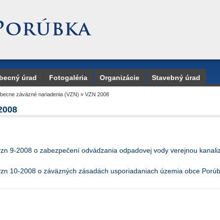
becný úrad
Fotogaléria
Organizácie
Stavebný úrad
obecne záväzné nariadenia (VZN)
»
VZN 2008
2008
vzn 9-2008 o zabezpečení odvádzania odpadovej vody verejnou kanaliz
vzn 10-2008 o záväzných zásadách usporiadaniach územia obce Porúb