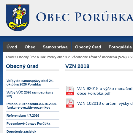
Úvod
Obec
Samospráva
Obecný úrad
Fotogaléria
Úvod
»
Obecný úrad
»
Dokumenty obce
»
2. Všeobecne záväzné nariadenia (VZN)
»
V
Obecný úrad
VZN 2018
Voľby do samosprávy obcí 24.
októbra 2026 Porúbka
VZN 92018 o výške mesačného
Voľby VÚC 2026 samosprávny
obce Porúbka.pdf
kraj
VZN 102018 o určení výšky do
Priloha-k-uzneseniu-c.6-IX-2020-
funkcne-vyuzitie-pozemkov
Referendum 4.7.2026
Pozemkové úpravy Porúbka
Doručenie zásielok