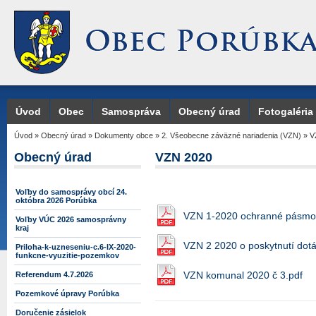
Úvod
Obec
Samospráva
Obecný úrad
Fotogaléria
Úvod
»
Obecný úrad
»
Dokumenty obce
»
2. Všeobecne záväzné nariadenia (VZN)
»
V
Obecný úrad
VZN 2020
Voľby do samosprávy obcí 24.
októbra 2026 Porúbka
VZN 1-2020 ochranné pásmo 
Voľby VÚC 2026 samosprávny
kraj
VZN 2 2020 o poskytnutí dotá
Priloha-k-uzneseniu-c.6-IX-2020-
funkcne-vyuzitie-pozemkov
VZN komunal 2020 č 3.pdf
Referendum 4.7.2026
Pozemkové úpravy Porúbka
Doručenie zásielok