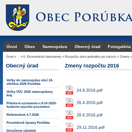
Úvod
Obec
Samospráva
Obecný úrad
Fotogaléria
Úvod
»
...
»
6. Ekonomické dokumenty
»
Rozpočty obce jednotlivo po rokoch
»
Zmeny r
Obecný úrad
Zmeny rozpočtu 2016
Voľby do samosprávy obcí 24.
októbra 2026 Porúbka
24.8.2016.pdf
Voľby VÚC 2026 samosprávny
kraj
26.4.2016.pdf
Priloha-k-uzneseniu-c.6-IX-2020-
funkcne-vyuzitie-pozemkov
28.6.2016.pdf
Referendum 4.7.2026
Pozemkové úpravy Porúbka
29.11.2016.pdf
Doručenie zásielok