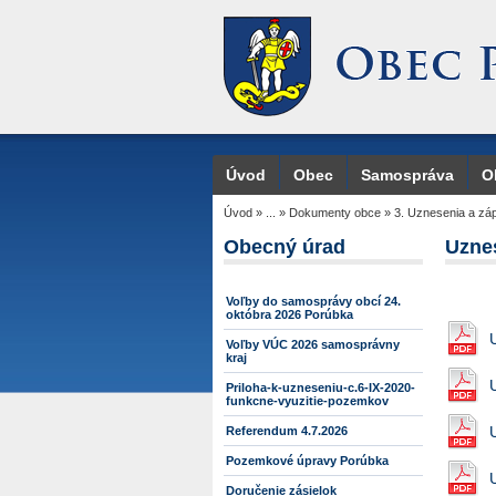
Úvod
Obec
Samospráva
O
Úvod
»
...
»
Dokumenty obce
»
3. Uznesenia a zá
Obecný úrad
Uzne
Voľby do samosprávy obcí 24.
októbra 2026 Porúbka
Voľby VÚC 2026 samosprávny
kraj
Priloha-k-uzneseniu-c.6-IX-2020-
funkcne-vyuzitie-pozemkov
Referendum 4.7.2026
Pozemkové úpravy Porúbka
Doručenie zásielok