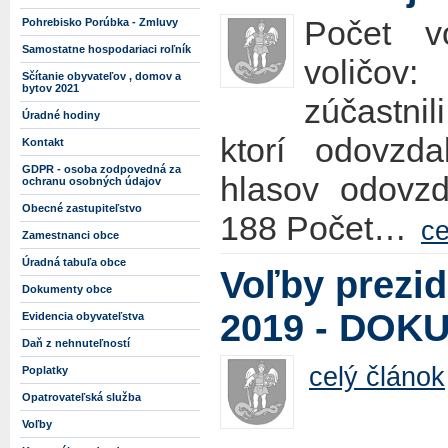
Počet v
Pohrebisko Porúbka - Zmluvy
Samostatne hospodariaci roľník
voličov
Sčítanie obyvateľov , domov a
bytov 2021
zúčastnil
Úradné hodiny
ktorí odovzd
Kontakt
GDPR - osoba zodpovedná za
hlasov odovzd
ochranu osobných údajov
Obecné zastupiteľstvo
188 Počet…
ce
Zamestnanci obce
Úradná tabuľa obce
Voľby prezid
Dokumenty obce
2019 - DOK
Evidencia obyvateľstva
Daň z nehnuteľností
celý článok
Poplatky
Opatrovateľská služba
Voľby