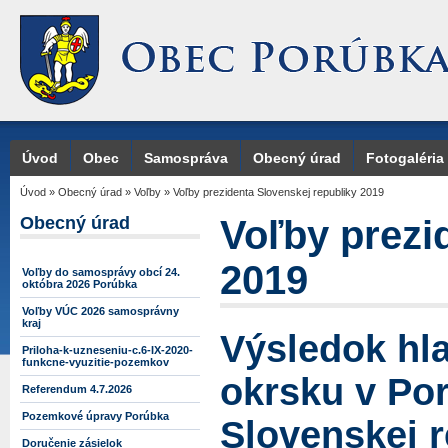
Úvod
Obec
Samospráva
Obecný úrad
Fotogaléria
Úvod
»
Obecný úrad
»
Voľby
»
Voľby prezidenta Slovenskej republiky 2019
Obecný úrad
Voľby prezi
2019
Voľby do samosprávy obcí 24.
októbra 2026 Porúbka
Voľby VÚC 2026 samosprávny
kraj
Výsledok hl
Priloha-k-uzneseniu-c.6-IX-2020-
funkcne-vyuzitie-pozemkov
okrsku v Po
Referendum 4.7.2026
Pozemkové úpravy Porúbka
Slovenskej r
Doručenie zásielok