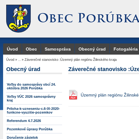
Úvod
Obec
Samospráva
Obecný úrad
Fotogaléria
Úvod
»
...
»
Záverečné stanovisko :Územný plán regiónu Žilinského kraja
Obecný úrad
Záverečné stanovisko :Úze
Voľby do samosprávy obcí 24.
októbra 2026 Porúbka
Územný plán regiónu Žilinské
Voľby VÚC 2026 samosprávny
kraj
Priloha-k-uzneseniu-c.6-IX-2020-
funkcne-vyuzitie-pozemkov
Referendum 4.7.2026
Pozemkové úpravy Porúbka
Doručenie zásielok