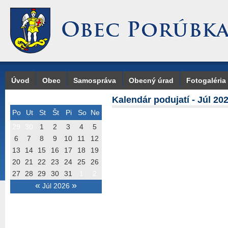
Úvod
Obec
Samospráva
Obecný úrad
Fotogaléria
Kalendár podujatí - Júl 20
Po
Ut
St
Št
Pi
So
Ne
29
30
1
2
3
4
5
6
7
8
9
10
11
12
13
14
15
16
17
18
19
20
21
22
23
24
25
26
27
28
29
30
31
1
2
«
»
Júl 2026