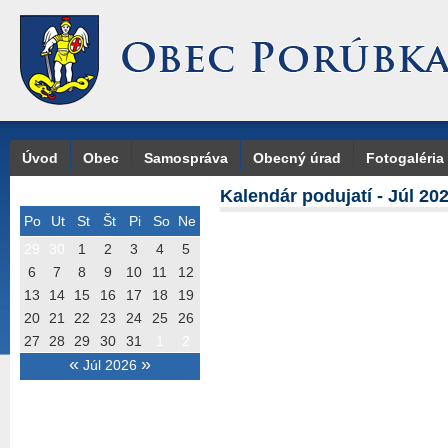
Úvod
Obec
Samospráva
Obecný úrad
Fotogaléria
Kalendár podujatí - Júl 20
Po
Ut
St
Št
Pi
So
Ne
29
30
1
2
3
4
5
6
7
8
9
10
11
12
13
14
15
16
17
18
19
20
21
22
23
24
25
26
27
28
29
30
31
1
2
«
»
Júl 2026