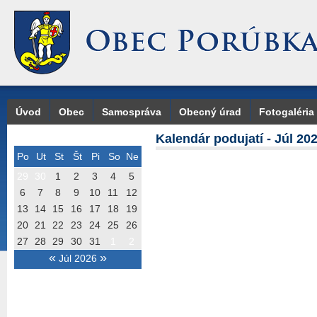
Úvod
Obec
Samospráva
Obecný úrad
Fotogaléria
Kalendár podujatí - Júl 20
Po
Ut
St
Št
Pi
So
Ne
29
30
1
2
3
4
5
6
7
8
9
10
11
12
13
14
15
16
17
18
19
20
21
22
23
24
25
26
27
28
29
30
31
1
2
«
»
Júl 2026