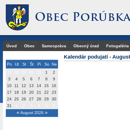
Úvod
Obec
Samospráva
Obecný úrad
Fotogaléria
Kalendár podujatí - Augus
Po
Ut
St
Št
Pi
So
Ne
27
28
29
30
31
1
2
3
4
5
6
7
8
9
10
11
12
13
14
15
16
17
18
19
20
21
22
23
24
25
26
27
28
29
30
31
1
2
3
4
5
6
«
»
August 2026