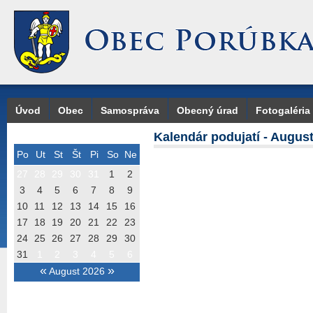
Úvod
Obec
Samospráva
Obecný úrad
Fotogaléria
Kalendár podujatí - Augus
Po
Ut
St
Št
Pi
So
Ne
27
28
29
30
31
1
2
3
4
5
6
7
8
9
10
11
12
13
14
15
16
17
18
19
20
21
22
23
24
25
26
27
28
29
30
31
1
2
3
4
5
6
«
»
August 2026