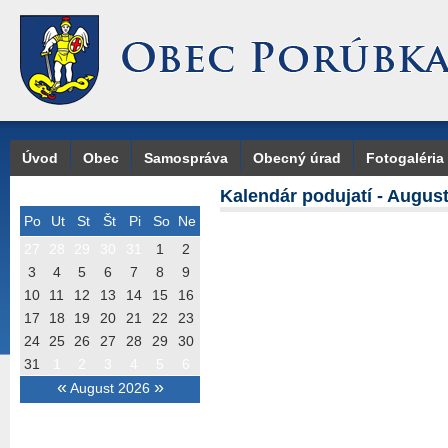
Úvod
Obec
Samospráva
Obecný úrad
Fotogaléria
Kalendár podujatí - Augus
Po
Ut
St
Št
Pi
So
Ne
27
28
29
30
31
1
2
3
4
5
6
7
8
9
10
11
12
13
14
15
16
17
18
19
20
21
22
23
24
25
26
27
28
29
30
31
1
2
3
4
5
6
«
»
August 2026