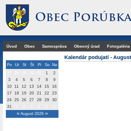
Úvod
Obec
Samospráva
Obecný úrad
Fotogaléria
Kalendár podujatí - Augus
Po
Ut
St
Št
Pi
So
Ne
27
28
29
30
31
1
2
3
4
5
6
7
8
9
10
11
12
13
14
15
16
17
18
19
20
21
22
23
24
25
26
27
28
29
30
31
1
2
3
4
5
6
«
»
August 2026