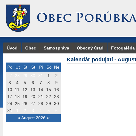
Úvod
Obec
Samospráva
Obecný úrad
Fotogaléria
Kalendár podujatí - Augus
Po
Ut
St
Št
Pi
So
Ne
27
28
29
30
31
1
2
3
4
5
6
7
8
9
10
11
12
13
14
15
16
17
18
19
20
21
22
23
24
25
26
27
28
29
30
31
1
2
3
4
5
6
«
»
August 2026